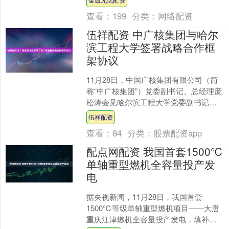
开发、共建“一带....
查看：
199
分类：
网络配资
伍祥配资 中广核集团与哈尔
滨工程大学签署战略合作框
架协议
11月28日，中国广核集团有限公司（简
称“中广核集团”）党委副书记、总经理庞
松涛会见哈尔滨工程大学党委副书记、
校长殷敬伟一行，双方就科研合作和人
伍祥配资
才培养进行了深入....
查看：
84
分类：
股票配资app
配点网配资 我国首套1500℃
单轴重型燃机全容量投产发
电
据央视新闻，11月28日，我国首套
1500℃等级单轴重型燃机项目——大唐
重庆江津燃机全容量投产发电，填补了