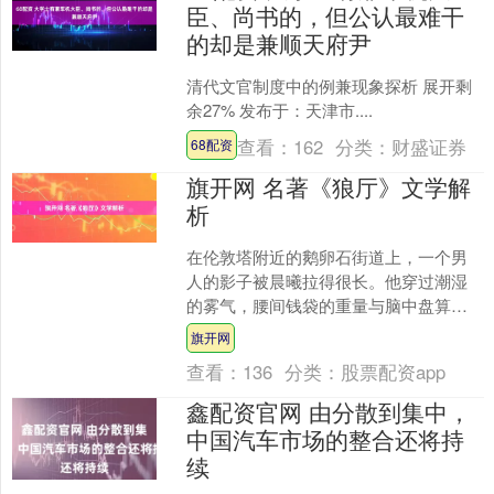
臣、尚书的，但公认最难干
的却是兼顺天府尹
清代文官制度中的例兼现象探析 展开剩
余27% 发布于：天津市....
查看：
162
分类：
财盛证券
68配资
旗开网 名著《狼厅》文学解
析
在伦敦塔附近的鹅卵石街道上，一个男
人的影子被晨曦拉得很长。他穿过潮湿
的雾气，腰间钱袋的重量与脑中盘算的
重量相当。这是托马斯·克伦威尔，裁缝
旗开网
之子，正走向权力的中心....
查看：
136
分类：
股票配资app
鑫配资官网 由分散到集中，
中国汽车市场的整合还将持
续