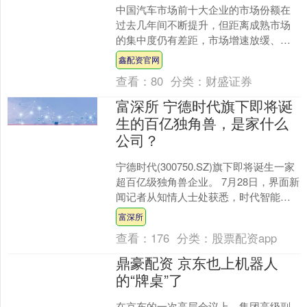
中国汽车市场前十大企业的市场份额在
过去几年间不断提升，但距离成熟市场
的集中度仍有差距，市场增速放缓、竞
争加剧的环境下，未来几年市场整合和
鑫配资官网
出清将是持续性的重点议题....
查看：
80
分类：
财盛证券
富深所 宁德时代旗下即将诞
生的百亿独角兽，是家什么
公司？
宁德时代(300750.SZ)旗下即将诞生一家
超百亿级独角兽企业。 7月28日，界面新
闻记者从知情人士处获悉，时代智能首
轮融资即将完成，投后估值将超百亿
富深所
元。据该....
查看：
176
分类：
股票配资app
鼎豪配资 京东也上机器人
的“牌桌”了
在京东的一次高层会议上，集团高级副