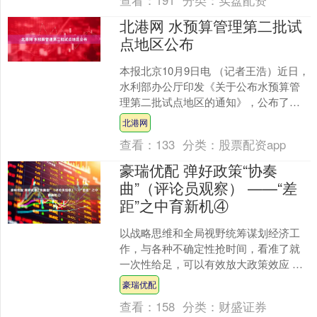
查看：
191
分类：
实盘配资
北港网 水预算管理第二批试
点地区公布
本报北京10月9日电 （记者王浩）近日，
水利部办公厅印发《关于公布水预算管
理第二批试点地区的通知》，公布了辽
河流域等13个水预算管理第二批试点地
北港网
区。 为加快建立....
查看：
133
分类：
股票配资app
豪瑞优配 弹好政策“协奏
曲”（评论员观察） ——“差
距”之中育新机④
以战略思维和全局视野统筹谋划经济工
作，与各种不确定性抢时间，看准了就
一次性给足，可以有效放大政策效应 今
年上半年最终消费对经济增长的贡献率
豪瑞优配
达到52%，其中二季度....
查看：
158
分类：
财盛证券