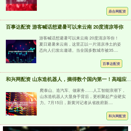
鼎合网配资
百事达配资 游客喊话想避暑可以来云南 20度清凉等你
游客喊话想避暑可以来云南 20度清凉等你！
夏日避暑来云南，这里正以一片清凉净土的姿
态向人们发出邀请。当全国多数城市被35....
百事达配资
和兴网配资 山东造机器人，摘得数个国内第一！高端应用于小米、赛力斯等车企造车环节
爬泰山、造汽车、做家务……人工智能浪潮下，
山东造机器人大显身手背后，更积聚起产业硬实
力。7月15日，新黄河记者从省政府新....
和兴网配资