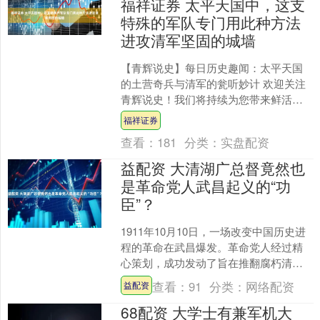
福祥证券 太平天国中，这支
特殊的军队专门用此种方法
进攻清军坚固的城墙
【青辉说史】每日历史趣闻：太平天国
的土营奇兵与清军的瓮听妙计 欢迎关注
青辉说史！我们将持续为您带来鲜活生
动的历史故事，透过细节还原那些惊心
福祥证券
动魄的战争智慧。今天要....
查看：
181
分类：
实盘配资
益配资 大清湖广总督竟然也
是革命党人武昌起义的“功
臣”？
1911年10月10日，一场改变中国历史进
程的革命在武昌爆发。革命党人经过精
心策划，成功发动了旨在推翻腐朽清政
府的武装起义。起义军势如破竹，迅速
查看：
91
分类：
网络配资
益配资
攻占武昌城，随后....
68配资 大学士有兼军机大