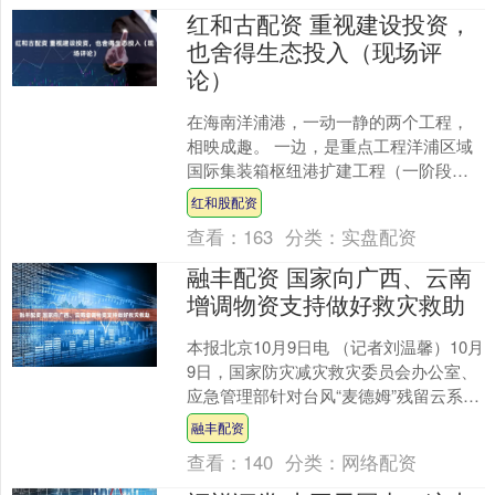
红和古配资 重视建设投资，
也舍得生态投入（现场评
论）
在海南洋浦港，一动一静的两个工程，
相映成趣。 一边，是重点工程洋浦区域
国际集装箱枢纽港扩建工程（一阶段）
二期项目，机械轰鸣，热火朝天；另一
红和股配资
边，是悄无声息的水下工....
查看：
163
分类：
实盘配资
融丰配资 国家向广西、云南
增调物资支持做好救灾救助
本报北京10月9日电 （记者刘温馨）10月
9日，国家防灾减灾救灾委员会办公室、
应急管理部针对台风“麦德姆”残留云系造
成广西、云南等省份强降雨及上游来水
融丰配资
引发的洪涝....
查看：
140
分类：
网络配资