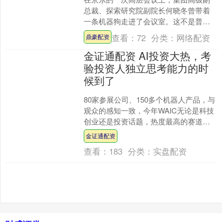
总裁、探索研究院副院长何晓冬曾带着
一条机器狗走进了会议室。这不是普通
的机器人，它一边跟着何晓冬行走，一
查看：
72
分类：
网络配资
鼎豪配资
边用自然的语音与在场人员....
金证通配资 AI投资大热，考
验投资人独立思考能力的时
候到了
80家参展公司、150多个机器人产品，与
观众的感知一致，今年WAIC无论是科技
创业还是投资话题，热度最高的赛道无
疑集中在具身智能。 “作为投资者，都有
金证通配资
点心虚。”....
查看：
183
分类：
实盘配资