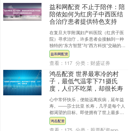
益和网配资 不止于陪伴：陪
陪侬如何为红房子中西医结
合治疗患者提供特色支持
在复旦大学附属妇产科医院（红房子医
院）寻求治疗，许多患者会接触到一种
独特的“东方智慧”与“西方科技”交融的模
式——中西医结合妇科。这里不仅是治
益和网配资
疗疾病的地方，更是....
查看：
117
分类：
财盛证券
鸿岳配资 世界最寒冷的村
子，最低气温零下71摄氏
度，人们不吃菜，却很长寿
心中常怀快乐，便能远离疾病，延年益
寿。——莎士比亚 长寿，几乎是每个人
都渴望的目标。即使拥有了世上最多的
财富，依旧无法改变对长寿的追求。这
鸿岳配资
是因为，尽管世界上存在....
查看：
175
分类：
股票配资app