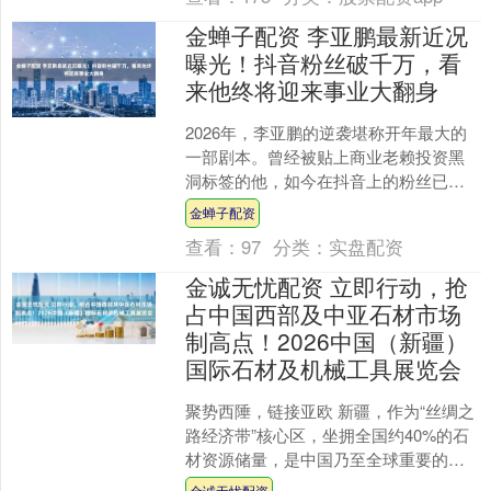
金蝉子配资 李亚鹏最新近况
曝光！抖音粉丝破千万，看
来他终将迎来事业大翻身
2026年，李亚鹏的逆袭堪称开年最大的
一部剧本。曾经被贴上商业老赖投资黑
洞标签的他，如今在抖音上的粉丝已经
突破了1048.2万，仅仅一次普洱茶的直
金蝉子配资
播，就卖出了1....
查看：
97
分类：
实盘配资
金诚无忧配资 立即行动，抢
占中国西部及中亚石材市场
制高点！2026中国（新疆）
国际石材及机械工具展览会
聚势西陲，链接亚欧 新疆，作为“丝绸之
路经济带”核心区，坐拥全国约40%的石
材资源储量，是中国乃至全球重要的石
材产业富集地与战略枢纽。国家西部大
金诚无忧配资