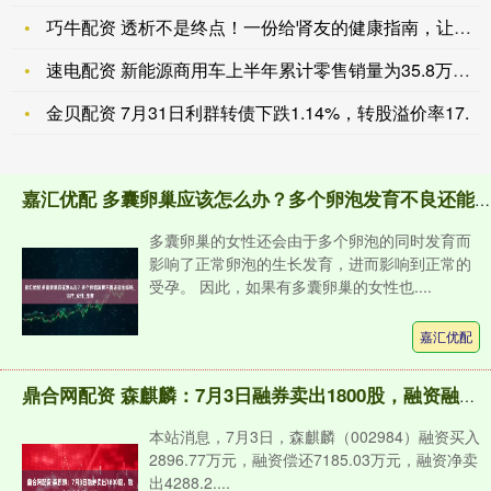
巧牛配资 透析不是终点！一份给肾友的健康指南，让生活更有质量
速电配资 新能源商用车上半年累计零售销量为35.8万辆，同比
金贝配资 7月31日利群转债下跌1.14%，转股溢价率17.
嘉汇优配 多囊卵巢应该怎么办？多个卵泡发育不良还能生娃吗_治疗_女性_生育
多囊卵巢的女性还会由于多个卵泡的同时发育而
影响了正常卵泡的生长发育，进而影响到正常的
受孕。 因此，如果有多囊卵巢的女性也....
嘉汇优配
鼎合网配资 森麒麟：7月3日融券卖出1800股，融资融券余额7亿元
本站消息，7月3日，森麒麟（002984）融资买入
2896.77万元，融资偿还7185.03万元，融资净卖
出4288.2....