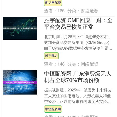
国内“F”级改进型单轴重型燃机的空白。
配点网配资
举报 相关阅读....
查看：
165
分类：
财盛证券
胜宇配资 CME回应一财：全
平台交易已恢复正常
北京时间11月28日上午10点45分左右，
芝加哥商品交易所集团（CME Group）
由于CyrusOne数据中心发生制冷问题，
全平台交易暂停，导致黄金、白银、
胜宇配资
铜....
查看：
148
分类：
网络配资
中恒配资网 广东消费级无人
机占全球70%市场份额
据央视财经，2025年，被誉为未来科技
三大支柱的固态电池、人形机器人和低
空经济，正以前所未有的速度从实验室
走向产业化。广东借助产业链完善的优
中恒配资网
势，正在布局未来三大....